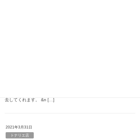
梅雨も末になり、もう少しで夏がやってきますね
♡当店では
お客様にこの夏、綺麗になって気持ちも明るく過ごして頂くため
に新しい新規キャンペーンの実施をさせて頂くことになりました
7/15より、ご新規様限定で2㎝リ […]
2021年6月1日
NEWS
ロハス無料キャンペーン開始！！
6月1日より、混ぜるトリートメントor５リタッチご購入でロハス
(￥550)が無料になるキャンペーンが始まりました☆ シャンプー
だけでは落としきれない、ダメージの原因となる薬剤の成分を除
去してくれます。 &n […]
2021年3月31日
トナリエ店