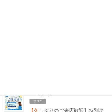
2026年7月8日
ブログ
「思った以上に自然！」ハイトー
ンカラーを初めて体験されたお客
様の声
ハイトーンカラーを初めて体験されたお客様か
ら、嬉しい反響をいただいています。 初めは、
「明るくなりすぎないかな？」 「白髪が浮いて見
えないかな？」 と不安を感じる方もいらっしゃい
ます。 しかし、実際に仕上がりをご覧いた […]
2026年6月27日
ブログ
【久しぶりのご来店歓迎】特別キ