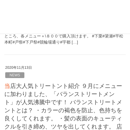
カラーが通常各メニュー＋\１．１００のとこ
ろ、各メニュー＋\８００で購入頂けます。
只今オーガニックカラーキャンペーン実施中です。 ダメージレス
で高発色のオーガニックカラーが通常各メニュー＋\１．１００の
ところ、各メニュー＋\８００で購入頂けます。 #下栗#簗瀬#平松
本町#戸祭#下戸祭#競輪場通り#宇都 […]
2020年11月13日
NEWS
当店大人気トリートント紹介 ９月にメニュー
に加わりました、「バランストリートメン
ト」が人気沸騰中です！ バランストリートメ
ントとは？ ・カラーの褐色を防止、色持ちを
良くしてくれます。 ・髪の表面のキューティ
クルを引き締め、ツヤを出してくれます。 店