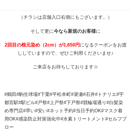
（チラシは店舗入口右側にもございます。）
そして更に
今なら新規のお客様
に
2回目の根元染め（2cm）が1,650円
になるクーポンをお渡
ししていますので、ぜひご利用くださいませ♪
ご来店をお待ちしております☆
#鶴田#駒生球場#下栗#平松本町#簗瀬#石井#トナリエ#宇
都宮駅#駅ビル#戸祭#上戸祭#下戸祭#競輪場通り#白髪染
め専門店#早い#安い#ネット予約#当日予約OK#マスク着
用OK#感染防止対策強化中#水素トリートメント#セルフブ
ロー