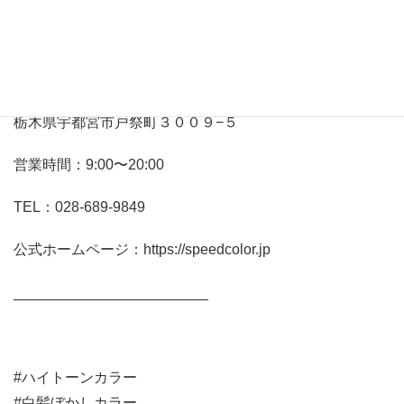
スピードカラー
TOKYO
戸祭店
〒
320-0053
栃木県宇都宮市戸祭町３００９
−
５
営業時間：
9:00
〜
20:00
TEL
：
028-689-9849
公式ホームページ：
https://speedcolor.jp
________________________
#ハイトーンカラー
#白髪ぼかしカラー