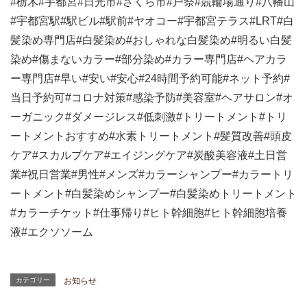
#
栃木
#
宇都宮
#
日光市
#
さくら市
#
戸祭
#
競輪場通り
#
八幡山
#
宇都宮駅
#
駅ビル
#
駅前
#ヤオコー#
宇都宮テラス
#LRT#
白
髪染め専門店
#
白髪染め
#
おしゃれな白髪染め
#
明るい白髪
染め
#
傷まないカラー
#
部分染め
#
カラー専門店
#
ヘアカラ
ー専門店
#
早い
#
安い
#
安心
#24
時間予約可能
#
ネット予約
#
当日予約可
#
コロナ対策
#
感染予防
#
美容室
#
ヘアサロン
#
オ
ーガニック
#
ダメージレス
#
低刺激
#
トリートメント
#
トリ
ートメントおすすめ
#
水素トリートメント
#
髪質改善
#
頭皮
ケア
#
スカルプケア
#
エイジングケア
#
炭酸美容液
#
土日営
業
#
祝日営業
#
男性
#
メンズ
#
カラーシャンプー
#
カラートリ
ートメント
#
白髪染めシャンプー
#
白髪染めトリートメント
#
カラーチケット
#
仕事帰り
#
ヒト幹細胞
#
ヒト幹細胞培養
液
#
エクソソーム
カテゴリー
お知らせ