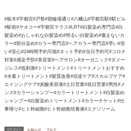
#
栃木
#
宇都宮
#
戸祭
#
競輪場通り
#
八幡山
#
宇都宮駅
#
駅ビル
#
駅前
#ヤオコー#
宇都宮テラス
#LRT#
白髪染め専門店
#
白
髪染め
#
おしゃれな白髪染め
#
明るい白髪染め
#
傷まないカ
ラー
#
部分染め
#
カラー専門店
#
ヘアカラー専門店
#
早い
#
安
い
#
安心
#24
時間予約可能
#
ネット予約
#
当日予約可
#
コロナ
対策
#
感染予防
#
美容室
#
ヘアサロン
#
オーガニック
#
ダメー
ジレス
#
低刺激
#
トリートメント
#
トリートメントおすすめ
#
水素トリートメント
#
髪質改善
#
頭皮ケア
#
スカルプケア
#
エイジングケア
#
炭酸美容液
#
土日営業
#
祝日営業
#
男性
#
メ
ンズ
#
カラーシャンプー
#
カラートリートメント
#
白髪染め
シャンプー
#
白髪染めトリートメント
#
カラーチケット
#
仕
事帰り
#
ヒト幹細胞
#
ヒト幹細胞培養液
#
エクソソーム
カテゴリー
お知らせ
、
ブログ