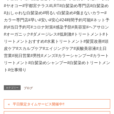
#
ヤオコー
#
宇都宮テラス
#LRT#
白髪染め専門店
#
白髪染め
#
おしゃれな白髪染め
#
明るい白髪染め
#
傷まないカラー
#
カラー専門店
#
早い
#
安い
#
安心
#24
時間予約可能
#
ネット予
約
#
当日予約可
#
コロナ対策
#
感染予防
#
美容室
#
ヘアサロン
#
オーガニック
#
ダメージレス
#
低刺激
#
トリートメント
#
ト
リートメントおすすめ
#
水素トリートメント
#
髪質改善
#
頭
皮ケア
#
スカルプケア
#
エイジングケア
#
炭酸美容液
#
土日
営業
#
祝日営業
#
男性
#
メンズ
#
カラーシャンプー
#
カラート
リートメント
#
白髪染めシャンプー
#
白髪染めトリートメン
ト
#
仕事帰り
カテゴリー
ブログ
平日限定タイムサービス開催中‼︎