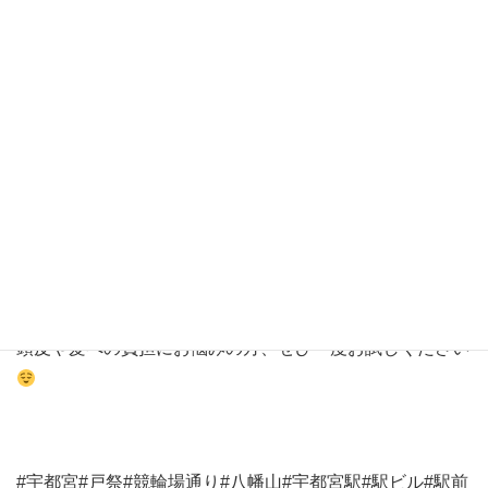
・頭皮が敏感でカラー後はかゆくなりやすいけど、ロハス
をすると頭皮トラブルが無く安心して染められるようにな
った☆
・最近抜け毛が気になるのでできるだけケアしながら染め
たいので、ロハスのようなメニューがあってありがたい♪
・ハリコシが無くトップのボリュームが気になるけど、ロ
ハスをすると根元からふんわりする気がする！
頭皮や髪への負担にお悩みの方、ぜひ一度お試しください
#
宇都宮
#
戸祭
#
競輪場通り
#
八幡山
#
宇都宮駅
#
駅ビル
#
駅前