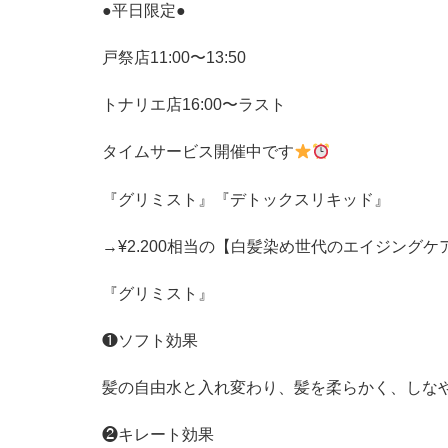
●平日限定●
戸祭店
11:00
〜
13:50
トナリエ店
16:00
〜ラスト
タイムサービス開催中です
『グリミスト』『デトックスリキッド』
→¥2.200
相当の【白髪染め世代のエイジングケ
『グリミスト』
❶ソフト効果
髪の自由水と入れ変わり、髪を柔らかく、しな
❷キレート効果