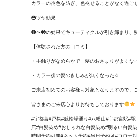
カラーの褪色を防ぎ、色褪せることがなく過ご
❹ツヤ効果
❶〜❸の効果でキューティクルが引き締まり、
【体験された方の口コミ】
・手触りがなめらかで、髪のおさまりがよくな
・カラー後の髪のきしみが無くなった
☆
ご来店初めてのお客様も対象となりますので、
皆さまのご来店心よりお待ちしております
#
宇都宮
#
戸祭
#
競輪場通り
#
八幡山
#
宇都宮駅
#
駅
店
#
白髪染め
#
おしゃれな白髪染め
#
明るい白髪
時間予約可能
#
ネット予約
#
当日予約可
#
コロナ