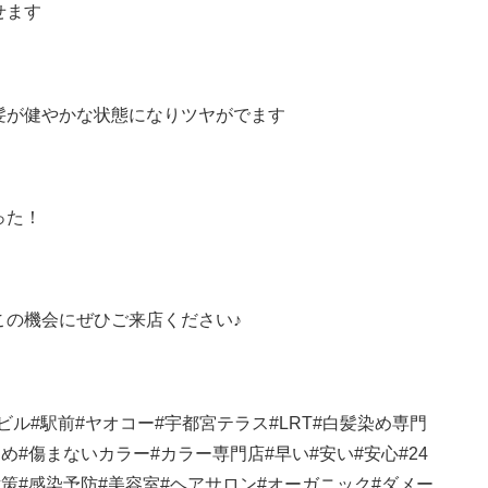
せます
髪が健やかな状態になりツヤがでます
った！
この機会にぜひご来店ください♪
ビル
#
駅前
#
ヤオコー
#
宇都宮テラス
#LRT#
白髪染め専門
染め
#
傷まないカラー
#
カラー専門店
#
早い
#
安い
#
安心
#24
対策
#
感染予防
#
美容室
#
ヘアサロン
#
オーガニック
#
ダメー