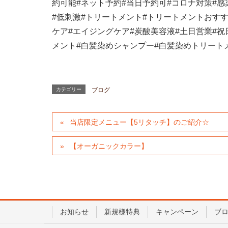
約可能
#
ネット予約
#
当日予約可
#
コロナ対策
#
感
#
低刺激
#
トリートメント
#
トリートメントおす
ケア
#
エイジングケア
#
炭酸美容液
#
土日営業
#
祝
メント
#
白髪染めシャンプー
#
白髪染めトリート
カテゴリー
ブログ
当店限定メニュー【5リタッチ】のご紹介☆
【オーガニックカラー】
お知らせ
新規様特典
キャンペーン
ブ