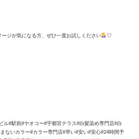
メージが気になる方、ぜひ一度お試しください
♡
ビル
#
駅前
#
ヤオコー
#
宇都宮テラス
#
白髪染め専門店
#
白
傷まないカラー
#
カラー専門店
#
早い
#
安い
#
安心
#24
時間予