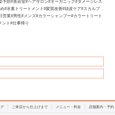
染予防
#
美容室
#
ヘアサロン
#
オーガニック
#
ダメージレス
すめ
#
水素トリートメント
#
髪質改善
#
頭皮ケア
#
スカルプ
日営業
#
男性
#
メンズ
#
カラーシャンプー
#
カラートリート
メント
#
仕事帰り
ログ
ご来店から仕上げまで
メニュー・料金
店舗案内・予約