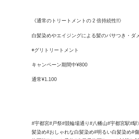
《通常のトリートメントの
2
倍持続性
!!
》
白髪染めやエイジングによる髪のパサつき・ダ
◉グリトリートメント
キャンペーン期間中
¥800
通常
¥1.100
#
宇都宮
#
戸祭
#
競輪場通り
#
八幡山
#
宇都宮駅
#
駅
髪染め
#
おしゃれな白髪染め
#
明るい白髪染め
#