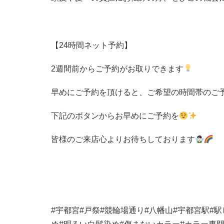
【
24
時間ネット予約】
2
週間前からご予約がお取りできます
早めにご予約を頂けると、ご希望の時間帯のご
下記のボタンからお早めにご予約を
皆様のご来店心よりお待ちしております
#
宇都宮
#
戸祭
#
競輪場通り
#
八幡山
#
宇都宮駅
#
駅