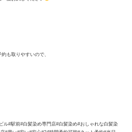
予約も取りやすいので、
ビル
#
駅前
#
白髪染め専門店
#
白髪染め
#
おしゃれな白髪染