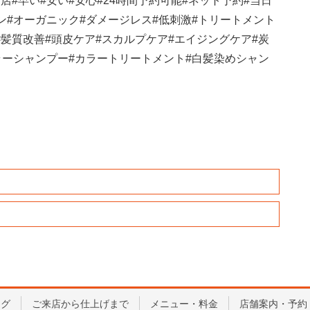
門店
#
早い
#
安い
#
安心
#24
時間予約可能
#
ネット予約
#
当日
ン
#
オーガニック
#
ダメージレス
#
低刺激
#
トリートメント
#
髪質改善
#
頭皮ケア
#
スカルプケア
#
エイジングケア
#
炭
ラーシャンプー
#
カラートリートメント
#
白髪染めシャン
ログ
ご来店から仕上げまで
メニュー・料金
店舗案内・予約