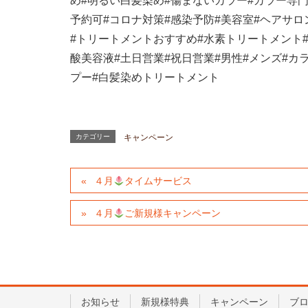
め
#
明るい白髪染め
#
傷まないカラー
#
カラー専
予約可
#
コロナ対策
#
感染予防
#
美容室
#
ヘアサロ
#
トリートメントおすすめ
#
水素トリートメント
酸美容液
#
土日営業
#
祝日営業
#
男性
#
メンズ
#
カ
プー
#
白髪染めトリートメント
カテゴリー
キャンペーン
４月
タイムサービス
４月
ご新規様キャンペーン
お知らせ
新規様特典
キャンペーン
ブ