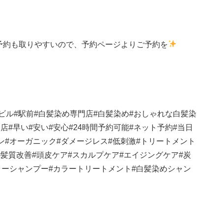
予約も取りやすいので、予約ページよりご予約を
ビル
#
駅前
#
白髪染め専門店
#
白髪染め
#
おしゃれな白髪染
門店
#
早い
#
安い
#
安心
#24
時間予約可能
#
ネット予約
#
当日
ン
#
オーガニック
#
ダメージレス
#
低刺激
#
トリートメント
#
髪質改善
#
頭皮ケア
#
スカルプケア
#
エイジングケア
#
炭
ラーシャンプー
#
カラートリートメント
#
白髪染めシャン