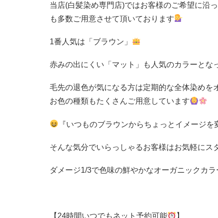
当店(白髪染め専門店)ではお客様のご希望に沿
も多数ご用意させて頂いております
1
番人気は「ブラウン」
赤みの出にくい「マット」も人気のカラーとなっ
毛先の退色が気になる方は定期的な全体染めを
お色の種類もたくさんご用意しています
『いつものブラウンからちょっとイメージを
そんな気分でいらっしゃるお客様はお気軽にス
ダメージ
1/3
で色味の鮮やかなオーガニックカラ
【24時間いつでもネット予約可能
】