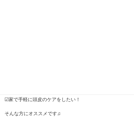
★エゴマ葉エキスがスカルプフローラバランスを改善し、
抜け毛・白髪に働きかけます！】
※
ハリコシのある健康な髪が生えてくるには
…
土台
(
ベース
)
のケアが大切です
☑︎
細毛・抜け毛・白髪が増えた等のお悩みがある
☑︎
ツヤ・ハリ・コシが欲しい！
☑︎
頭皮のニオイが気になる！
☑︎
家で手軽に頭皮のケアをしたい！
そんな方にオススメです♫