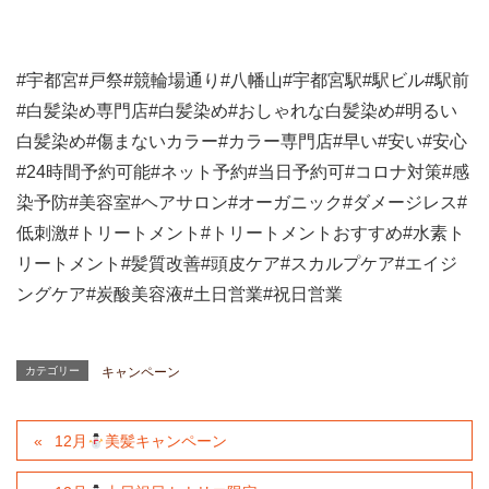
#
宇都宮
#
戸祭
#
競輪場通り
#
八幡山
#
宇都宮駅
#
駅ビル
#
駅前
#
白髪染め専門店
#
白髪染め
#
おしゃれな白髪染め
#
明るい
白髪染め
#
傷まないカラー
#
カラー専門店
#
早い
#
安い
#
安心
#24
時間予約可能
#
ネット予約
#
当日予約可
#
コロナ対策
#
感
染予防
#
美容室
#
ヘアサロン
#
オーガニック
#
ダメージレス
#
低刺激
#
トリートメント
#
トリートメントおすすめ
#
水素ト
リートメント
#
髪質改善
#
頭皮ケア
#
スカルプケア
#
エイジ
ングケア
#
炭酸美容液
#
土日営業
#
祝日営業
カテゴリー
キャンペーン
12月
美髪キャンペーン