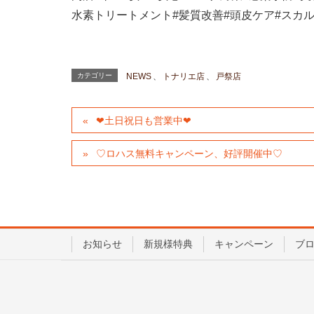
水素トリートメント
#
髪質改善
#
頭皮ケア
#
スカ
カテゴリー
NEWS
、
トナリエ店
、
戸祭店
❤︎土日祝日も営業中❤︎
♡ロハス無料キャンペーン、好評開催中♡
お知らせ
新規様特典
キャンペーン
ブ