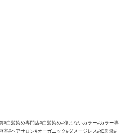
前
#
白髪染め専門店
#
白髪染め
#
傷まないカラー
#
カラー専
容室
#
ヘアサロン
#
オーガニック
#
ダメージレス
#
低刺激
#