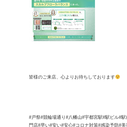
皆様のご来店、心よりお待ちしております
#
戸祭
#
競輪場通り
#
八幡山
#
宇都宮駅
#
駅ビル
#
駅
門店
#
早い
#
安い
#
安心
#
コロナ対策
#
感染予防
#
美