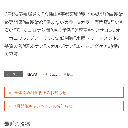
#
戸祭
#
競輪場通り
#
八幡山
#
宇都宮駅
#
駅ビル
#
駅前
#
白髪染
め専門店
#
白髪染め
#
傷まないカラー
#
カラー専門店
#
早い
#
安い
#
安心
#
コロナ対策
#
感染予防
#
美容室
#
ヘアサロン
#
オ
ーガニック
#
ダメージレス
#
低刺激
#
水素トリートメント
#
髪質改善
#
頭皮ケア
#
スカルプケア
#
エイジングケア
#
炭酸
美容液
カテゴリー
NEWS
、
トナリエ店
、
戸祭店
全体染め料金改正のお知らせ
7月開催キャンペーンのお知らせ
最近の投稿