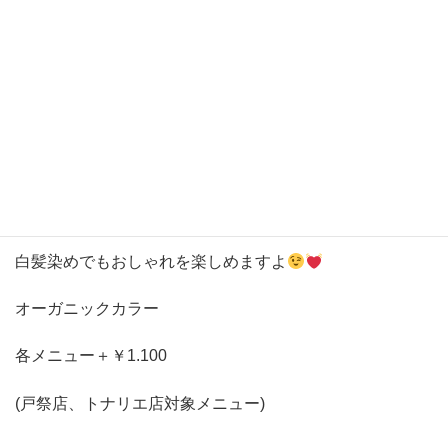
●
天然由来の保湿成分、保護成分配合
●3
種類の美容成分配合
通常のカラー剤より
1/3
のダメージで染められる、頭皮や
髪にやさしい薬剤となっております
カラーバリエーションがとても豊富で、白髪染めなのにと
てもキレイな発色です
白髪染めでもおしゃれを楽しめますよ
オーガニックカラー
各メニュー＋￥1.100
(戸祭店、トナリエ店対象メニュー)