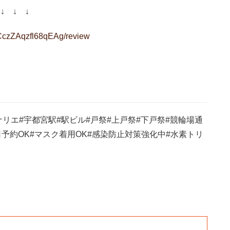
↓ ↓ ↓
r/CczZAqzfl68qEAg/review
ナリエ#宇都宮駅#駅ビル#戸祭#上戸祭#下戸祭#競輪場通
日予約OK#マスク着用OK#感染防止対策強化中#水素トリ