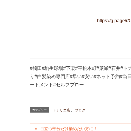
https://g.page/
#鶴田#駒生球場#下栗#平松本町#簗瀬#石井#ト
り#白髪染め専門店#早い#安い#ネット予約#当
ートメント#セルフブロー
カテゴリー
トナリエ店
、
ブログ
目立つ部分だけ染めたい方に！