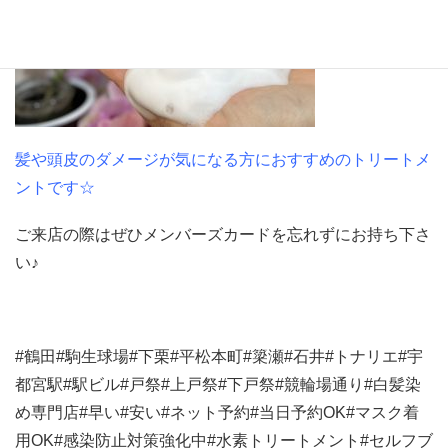
髪や頭皮のダメージが気になる方におすすめのトリートメ
ントです☆
ご来店の際はぜひメンバーズカードを忘れずにお持ち下さ
い♪
#鶴田#駒生球場#下栗#平松本町#簗瀬#石井#トナリエ#宇
都宮駅#駅ビル#戸祭#上戸祭#下戸祭#競輪場通り#白髪染
め専門店#早い#安い#ネット予約#当日予約OK#マスク着
用OK#感染防止対策強化中#水素トリートメント#セルフブ