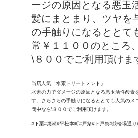
ージの原因となる悪玉
髪にまとまり、ツヤを
の手触りになるととて
常￥１１００のところ
\８００でご利用頂けま
当店人気「水素トリートメント」
水素の力でダメージの原因となる悪玉活性酸素
す。さらさらの手触りになるととても人気のメ
間中なら\８００でご利用頂けます。
#下栗#簗瀬#平松本町#戸祭#下戸祭#競輪場通り